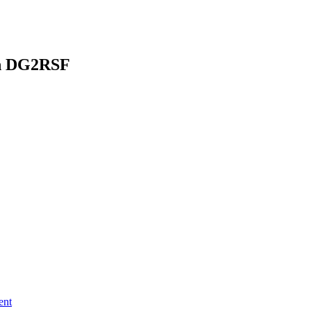
an DG2RSF
ent