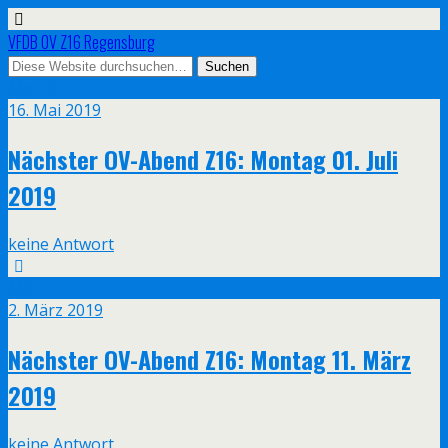
VFDB OV Z16 Regensburg
Mai
16
16. Mai 2019
Nächster OV-Abend Z16: Montag 01. Juli
2019
keine Antwort
März
2
2. März 2019
Nächster OV-Abend Z16: Montag 11. März
2019
keine Antwort